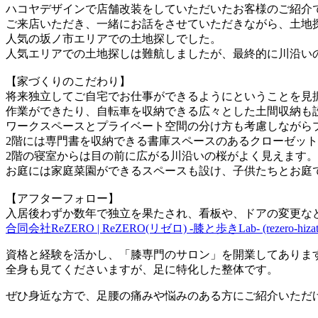
ハコヤデザインで店舗改装をしていただいたお客様のご紹介
ご来店いただき、一緒にお話をさせていただきながら、土地
人気の坂ノ市エリアでの土地探しでした。
人気エリアでの土地探しは難航しましたが、最終的に川沿い
【家づくりのこだわり】
将来独立してご自宅でお仕事ができるようにということを見
作業ができたり、自転車を収納できる広々とした土間収納も
ワークスペースとプライベート空間の分け方も考慮しながら
2階には専門書を収納できる書庫スペースのあるクローゼッ
2階の寝室からは目の前に広がる川沿いの桜がよく見えます。
お庭には家庭菜園ができるスペースも設け、子供たちとお庭
【アフターフォロー】
入居後わずか数年で独立を果たされ、看板や、ドアの変更な
合同会社ReZERO | ReZERO(リゼロ) -膝と歩きLab- (rezero-hizatoa
資格と経験を活かし、「膝専門のサロン」を開業してありま
全身も見てくださいますが、足に特化した整体です。
ぜひ身近な方で、足腰の痛みや悩みのある方にご紹介いただ