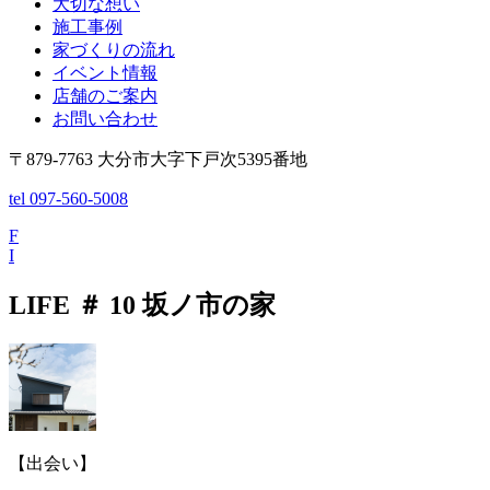
大切な想い
施工事例
家づくりの流れ
イベント情報
店舗のご案内
お問い合わせ
〒879-7763 大分市大字下戸次5395番地
tel 097-560-5008
F
I
LIFE ＃ 10
坂ノ市の家
【出会い】