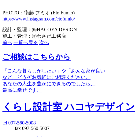
PHOTO：衛藤 フミオ (Eto Fumio)
https://www.instagram.com/etofumio/
設計・監理：㈱HACOYA DESIGN
施工・管理：㈲わさだ工務店
前へ
一覧へ戻る
次へ
ご相談はこちらから
「こんな暮らしがしたい」や「あんな家が良い」
など、どうぞお気軽にご相談ください。
あなたの人生を豊かにできるのでしたら、
最高に幸せです。
くらし設計室 ハコヤデザイン
tel 097-560-5008
fax 097-560-5007