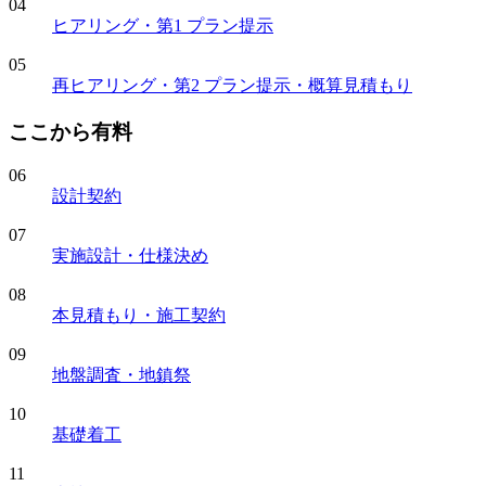
04
ヒアリング・第
1
プラン提示
05
再ヒアリング・第
2
プラン提示・概算見積もり
ここから有料
06
設計契約
07
実施設計・仕様決め
08
本見積もり・施工契約
09
地盤調査・地鎮祭
10
基礎着工
11