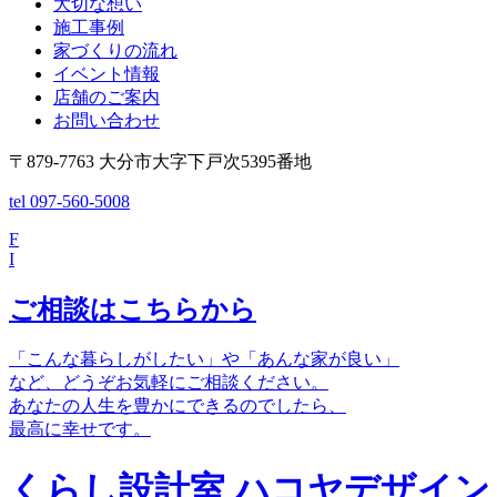
大切な想い
施工事例
家づくりの流れ
イベント情報
店舗のご案内
お問い合わせ
〒879-7763 大分市大字下戸次5395番地
tel 097-560-5008
F
I
ご相談はこちらから
「こんな暮らしがしたい」や「あんな家が良い」
など、どうぞお気軽にご相談ください。
あなたの人生を豊かにできるのでしたら、
最高に幸せです。
くらし設計室 ハコヤデザイン