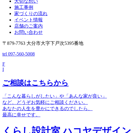
大切な想い
施工事例
家づくりの流れ
イベント情報
店舗のご案内
お問い合わせ
〒879-7763 大分市大字下戸次5395番地
tel 097-560-5008
F
I
ご相談はこちらから
「こんな暮らしがしたい」や「あんな家が良い」
など、どうぞお気軽にご相談ください。
あなたの人生を豊かにできるのでしたら、
最高に幸せです。
くらし設計室 ハコヤデザイン