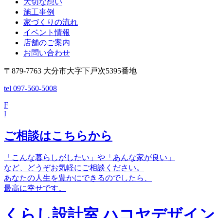
大切な想い
施工事例
家づくりの流れ
イベント情報
店舗のご案内
お問い合わせ
〒879-7763 大分市大字下戸次5395番地
tel 097-560-5008
F
I
ご相談はこちらから
「こんな暮らしがしたい」や「あんな家が良い」
など、どうぞお気軽にご相談ください。
あなたの人生を豊かにできるのでしたら、
最高に幸せです。
くらし設計室 ハコヤデザイン